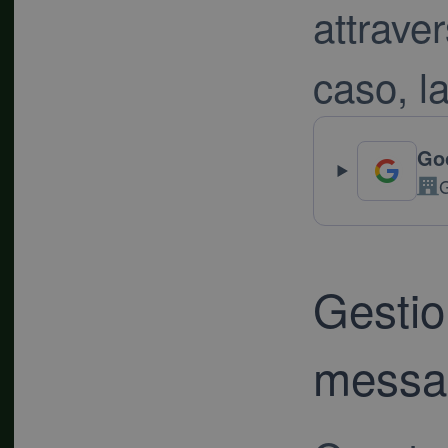
attrave
caso, la
Go
Azi
Gestio
messag