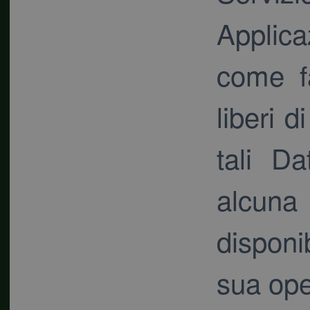
Applica
come fa
liberi 
tali D
alcun
disponi
sua oper