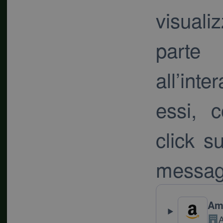
visuali
parte 
all’int
essi, 
click s
messag
Am