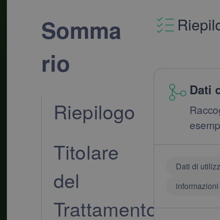
Riepil
Somma
rio
Dati 
Riepilogo
Racco
esempi
Titolare
Dati di utiliz
del
informazioni 
Trattamento