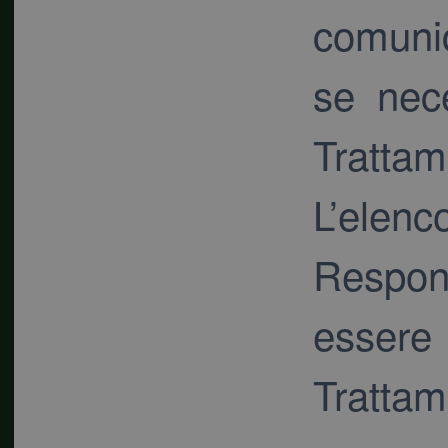
comuni
se nece
Trattam
L’ele
Respo
essere 
Trattam