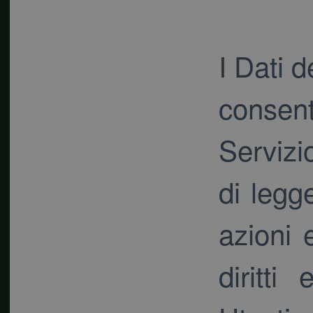
I Dati d
consenti
Servizi
di legg
azioni 
diritti