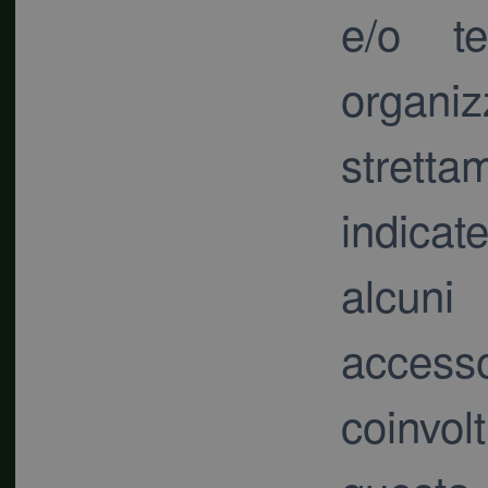
e/o te
organi
strettam
indicat
alcuni
access
coinvol