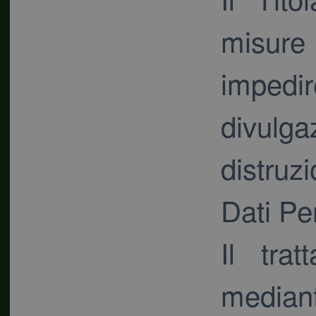
misure
imped
divulg
distruz
Dati Pe
Il trat
median