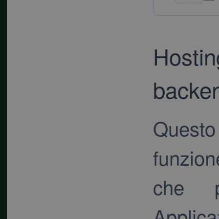
Azi
Hosti
backe
Questo
funzion
che p
Applic