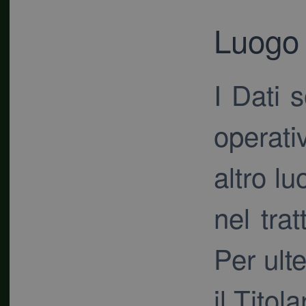
Luogo
I Dati 
operati
altro lu
nel tra
Per ulte
il Titola