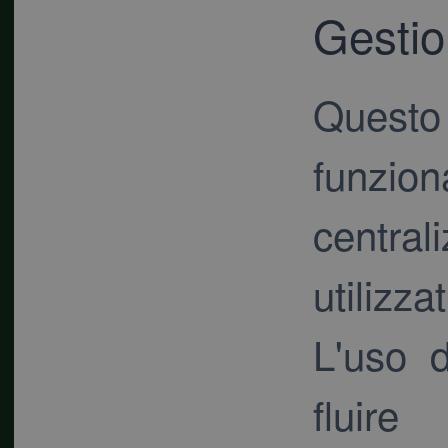
Gestio
Quest
funzi
centra
utilizza
L'uso d
fluire