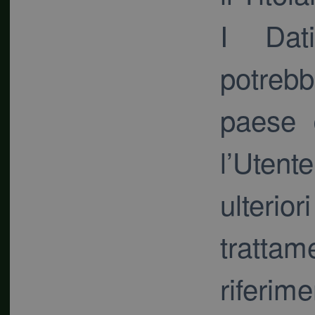
I Dati
potrebb
paese 
l’Utent
ulterior
tratta
riferime