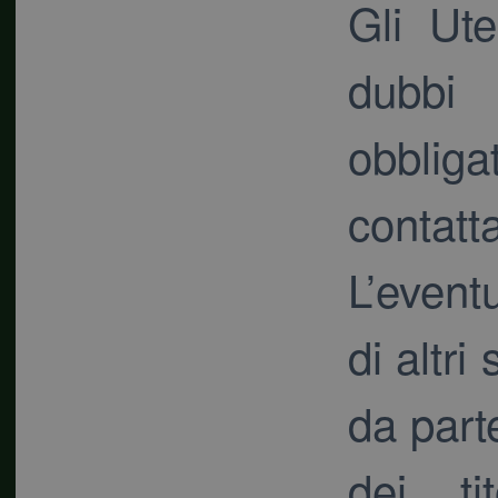
Gli Ut
dubbi
obbliga
contatta
L’event
di altri
da part
dei ti