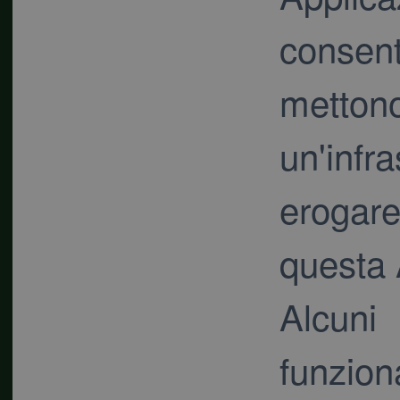
consen
metto
un'infra
erogare
questa 
Alcun
funzio