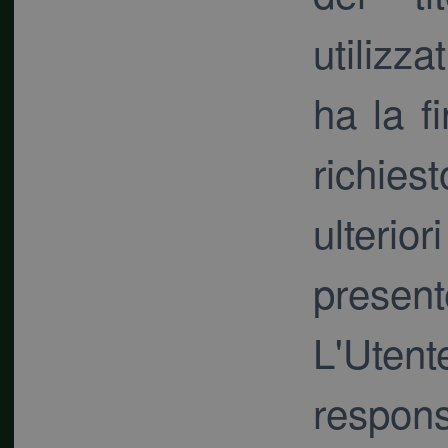
utilizz
ha la fi
richies
ulterio
presen
L'Ut
respons