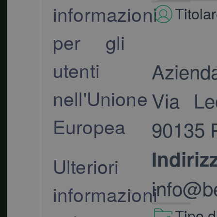
informazioni
Titola
per gli
utenti
Azienda
nell'Unione
Via Le
Europea
90135 P
Indiri
Ulteriori
info@ber
informazioni
Tipo d