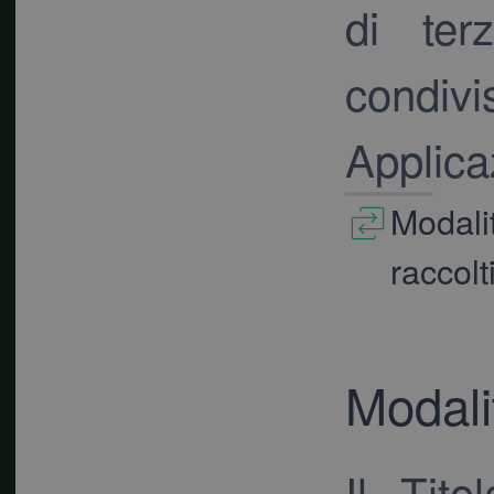
di terz
condi
Applica
Modalit
raccolt
Modali
Il Tito