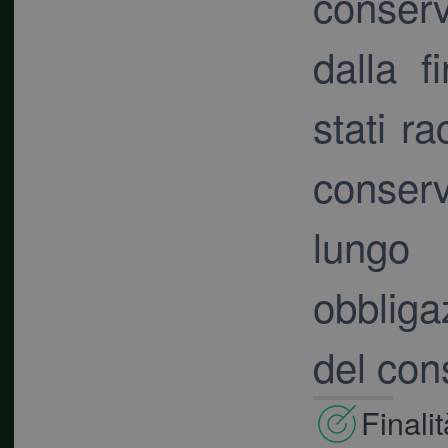
conserv
dalla f
stati r
conser
lungo
obbliga
del con
Finali