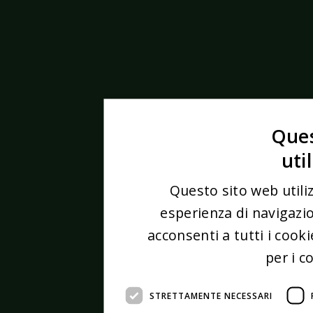
Ques
uti
Questo sito web utiliz
esperienza di navigazio
acconsenti a tutti i cook
per i c
STRETTAMENTE NECESSARI