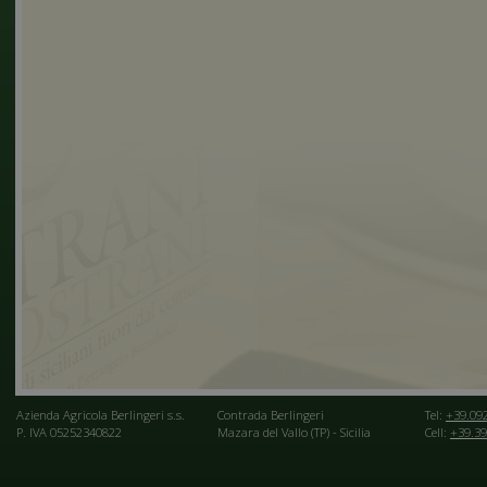
Azienda Agricola Berlingeri s.s.
Contrada Berlingeri
Tel:
+39.09
P. IVA 05252340822
Mazara del Vallo (TP) - Sicilia
Cell:
+39.39