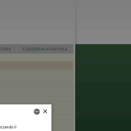
IVARE
L'AZIENDA AGRICOLA
×
agnone
eola e Gorghi Tondi
izzando il
ITALIAN