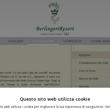
GALLERY
ESCURSIONI
CONTATTI
COME ARR
Agrigento
Castellammare del Golfo
Cave di Cusa
tta come "La più bella città dei mortali" dal poeta
Pindaro nel 5° secolo a.C., Agrigento è stata una
Mazara del Vallo
più importanti città della Grecia Golden Age. Oggi, la
 dei Templi è stata dichiarata dall'UNESCO
Marsala
onio dell'Umanità, con alcuni degli antichi templi
meglio mantenuti al di fuori della Grecia stessa. Il
Riserva Naturale dello St
levante è un tempio dorico costruito nel 5° secolo
Questo sito web utilizza cookie
 simile nell’architettura al Partenone. Il museo
Riserva Naturale Lago Pr
i affascinanti e la città stessa ha alcune piazze di
to web utilizza i cookie per migliorare la tua esperienza di navigazione. Util