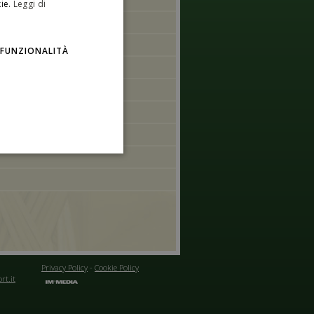
ie.
Leggi di
ENGLISH
FUNZIONALITÀ
Privacy Policy
-
Cookie Policy
rt.it