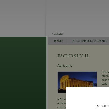
ENGLISH
HOME
BERLINGERI RESORT
ESCURSIONI
Agrigento
Descri
greco 
delle 
Valle
Patrim
greci 
più ri
a.C. in onor e della Dea Concordia, che è
archeologico di Agrigento ha numerosi repert
Questo si
età medievale.