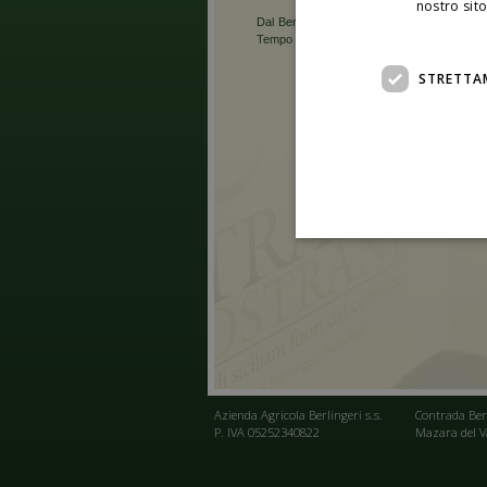
nostro sito
Dal BerlingeriResort, percorrere la SS 115, 
Tempo previsto circa 1h.
STRETTA
Azienda Agricola Berlingeri s.s.
Contrada Ber
P. IVA 05252340822
Mazara del Val